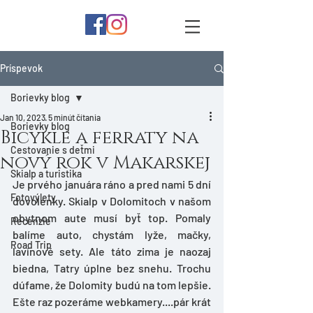
Príspevok
Borievky blog
Jan 10, 2023
5 minút čítania
Borievky blog
Bicykle a ferraty na
Cestovanie s deťmi
nový rok v Makarskej
Skialp a turistika
Je prvého januára ráno a pred nami 5 dní 
Fotovýlety
dovolenky. Skialp v Dolomitoch v našom 
obytnom aute musí byť top. Pomaly 
Recenzie
balíme auto, chystám lyže, mačky, 
Road Trip
lavínové sety. Ale táto zima je naozaj 
biedna, Tatry úplne bez snehu. Trochu 
dúfame, že Dolomity budú na tom lepšie. 
Ešte raz pozeráme webkamery....pár krát 