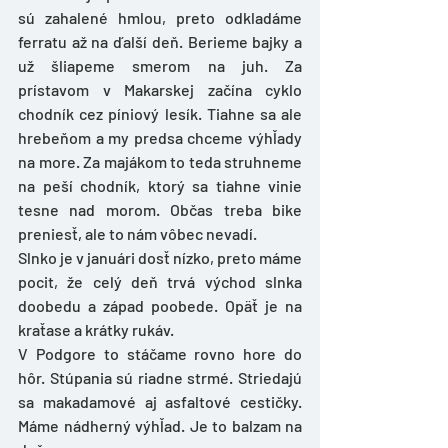
sú zahalené hmlou, preto odkladáme 
ferratu až na ďalší deň. Berieme bajky a 
už šliapeme smerom na juh. Za 
prístavom v Makarskej začína cyklo 
chodník cez píniový lesík. Tiahne sa ale 
hrebeňom a my predsa chceme výhľady 
na more. Za majákom to teda struhneme 
na peší chodník, ktorý sa tiahne vinie 
tesne nad morom. Občas treba bike 
preniesť, ale to nám vôbec nevadí.
Slnko je v januári dosť nízko, preto máme 
pocit, že celý deň trvá východ slnka 
doobedu a západ poobede. Opäť je na 
kraťase a krátky rukáv.
V Podgore to stáčame rovno hore do 
hôr. Stúpania sú riadne strmé. Striedajú 
sa makadamové aj asfaltové cestičky. 
Máme nádherný výhľad. Je to balzam na 