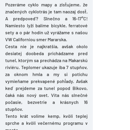
Pozeráme cyklo mapy a zisťujeme, že 
značených cyklotrás je tam naozaj dosť.  
A predpoveď? Slnečno a 16-17°C! 
Namiesto lyží balíme bicykle, ferratové 
sety a o pár hodín už vyrážame s našou 
VW Californiou smer Mararska.
Cesta nie je najkratšia, avšak okolo 
desiatej doobeda prichádzame pred 
tunel, ktorým sa prechádza na Makarskú 
riviéru. Teplomer ukazuje iba 7 stupňov, 
za oknom hmla a my si potichu 
vymieňame prekvapené pohľady. Avšak 
keď prejdeme za tunel popod Bikovo, 
čaká nás nový svet. Víta nás slnečné 
počasie, bezvetrie a krásnych 16 
stupňov.
Tento krát volíme kemp, kvôli teplej 
sprche a kvôli večernému programu v 
meste.