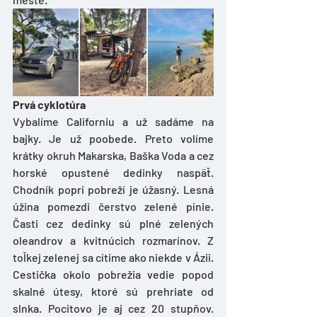
Prvá cyklotúra
Vybalíme Californiu a už sadáme na 
bajky. Je už poobede. Preto volíme 
krátky okruh Makarska, Baška Voda a cez 
horské opustené dedinky naspäť. 
Chodník popri pobreží je úžasný. Lesná 
úžina pomezdi čerstvo zelené pínie. 
Časti cez dedinky sú plné zelených 
oleandrov a kvitnúcich rozmarínov. Z 
toľkej zelenej sa cítime ako niekde v Ázii. 
Cestička okolo pobrežia vedie popod 
skalné útesy, ktoré sú prehriate od 
slnka. Pocitovo je aj cez 20 stupňov. 