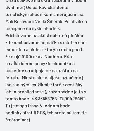
C-D a celkovo má okruh zabrať 6-7 hodín. 
Uvidíme:) Od parkoviska ideme 
turistickým chodníkom smerujúcim na 
Mali Borovac a Veliki Šibenik. Po chvíli sa 
napájame na cyklo chodník. 
Prichádzame na akúsi náhornú plošinu, 
kde nachádzame hojdačku s nádhernou 
expozíiou a pínie, z ktorých mám pocit, 
že majú 1000rokov. Nádhera. Ešte 
chvíľku ideme po cyklo chodníku a 
následne sa odpajame na naśtup na 
ferratu. Miesto nie je nijako označené ( 
iba skalnými mužíkmi, ktoré z cestičky 
ľahko prehliadnete ), každopádne je to v 
tomto bode: 43.3355876N, 17.0042845E.
Tu je mapa trasy. V jednom bode 
hodinky stratili GPS, tak preto sú tam tie 
čmáranice:)