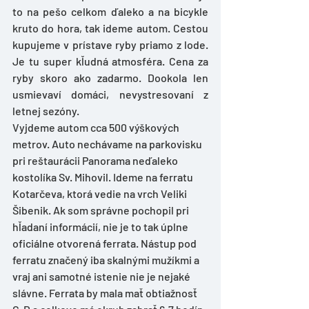
to na pešo celkom ďaleko a na bicykle 
kruto do hora, tak ideme autom. Cestou 
kupujeme v prístave ryby priamo z lode. 
Je tu super kľudná atmosféra. Cena za 
ryby skoro ako zadarmo. Dookola len 
usmievaví domáci, nevystresovaní z 
letnej sezóny.
Vyjdeme autom cca 500 výškových 
metrov. Auto nechávame na parkovisku 
pri reštaurácii Panorama neďaleko  
kostolíka Sv. Mihovil. Ideme na ferratu 
Kotarčeva, ktorá vedie na vrch Veliki 
Šibenik. Ak som správne pochopil pri 
hľadaní informácií, nie je to tak úplne 
oficiálne otvorená ferrata. Nástup pod 
ferratu značený iba skalnými mužíkmi a 
vraj ani samotné istenie nie je nejaké 
slávne. Ferrata by mala mať obtiažnosť 