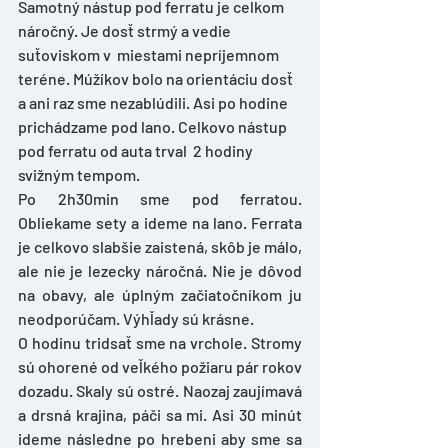
Samotný nástup pod ferratu je celkom 
náročný. Je dosť strmý a vedie 
suťoviskom v  miestami nepríjemnom 
teréne. Múžíkov bolo na orientáciu dosť 
a ani raz sme nezablúdili. Asi po hodine 
prichádzame pod lano. Celkovo nástup 
pod ferratu od auta trval  2 hodiny 
svižným tempom. 
Po 2h30min sme pod ferratou. 
Obliekame sety a ideme na lano. Ferrata 
je celkovo slabšie zaistená, skôb je málo, 
ale nie je lezecky náročná. Nie je dôvod 
na obavy, ale úplným začiatočníkom ju 
neodporúčam. Výhľady sú krásne.
O hodinu tridsať sme na vrchole. Stromy 
sú ohorené od veľkého požiaru pár rokov 
dozadu. Skaly sú ostré. Naozaj zaujímavá 
a drsná krajina, páči sa mi. Asi 30 minút 
ideme následne po hrebeni aby sme sa 