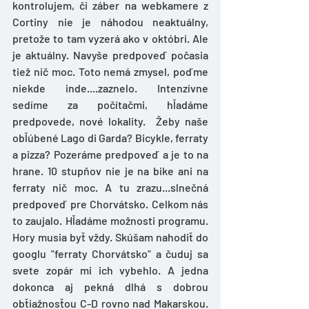
kontrolujem, či záber na webkamere z 
Cortiny nie je náhodou neaktuálny, 
pretože to tam vyzerá ako v októbri. Ale 
je aktuálny. Navyše predpoveď počasia 
tiež nič moc. Toto nemá zmysel, poďme 
niekde inde....zaznelo. Intenzívne 
sedíme za počítačmi, hľadáme 
predpovede, nové lokality.  Žeby naše 
obľúbené Lago di Garda? Bicykle, ferraty 
a pizza? Pozeráme predpoveď a je to na 
hrane. 10 stupňov nie je na bike ani na 
ferraty nič moc. A tu zrazu...slnečná 
predpoveď pre Chorvátsko. Celkom nás 
to zaujalo. Hľadáme možnosti programu. 
Hory musia byť vždy. Skúšam nahodiť do 
googlu "ferraty Chorvátsko" a čuduj sa 
svete zopár mi ich vybehlo. A jedna 
dokonca aj pekná dlhá s dobrou 
obťiažnosťou C-D rovno nad Makarskou. 