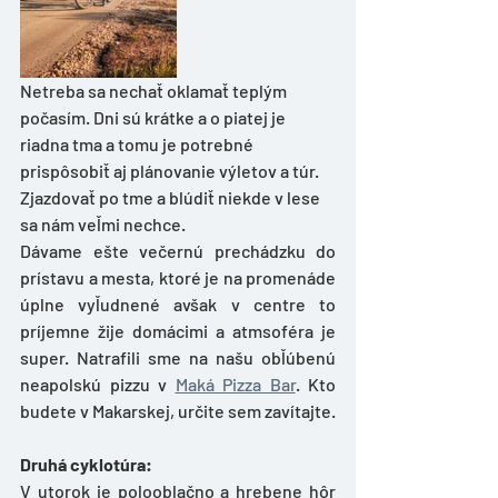
Netreba sa nechať oklamať teplým 
počasím. Dni sú krátke a o piatej je 
riadna tma a tomu je potrebné 
prispôsobiť aj plánovanie výletov a túr. 
Zjazdovať po tme a blúdiť niekde v lese 
sa nám veľmi nechce. 
Dávame ešte večernú prechádzku do 
prístavu a mesta, ktoré je na promenáde 
úplne vyľudnené avšak v centre to 
príjemne žije domácimi a atmsoféra je 
super. Natrafili sme na našu obľúbenú 
neapolskú pizzu v 
Maká Pizza Bar
. Kto 
budete v Makarskej, určite sem zavítajte. 
Druhá cyklotúra: 
V utorok je polooblačno a hrebene hôr 