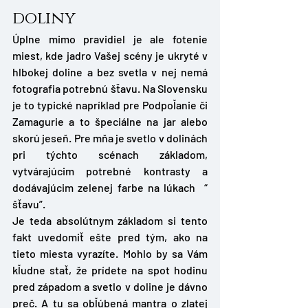
doliny
Úplne mimo pravidiel je ale fotenie 
miest, kde jadro Vašej scény je ukryté v 
hlbokej doline a bez svetla v nej nemá 
fotografia potrebnú šťavu. Na Slovensku 
je to typické napríklad pre Podpoľanie či 
Zamagurie a to špeciálne na jar alebo 
skorú jeseň. Pre mňa je svetlo v dolinách 
pri týchto scénach základom, 
vytvárajúcim potrebné kontrasty a 
dodávajúcim zelenej farbe na lúkach  “ 
šťavu”. 
Je teda absolútnym základom si tento 
fakt uvedomiť ešte pred tým, ako na 
tieto miesta vyrazíte. Mohlo by sa Vám 
kľudne stať, že prídete na spot hodinu 
pred západom a svetlo v doline je dávno 
preč. A tu sa obľúbená mantra o zlatej 