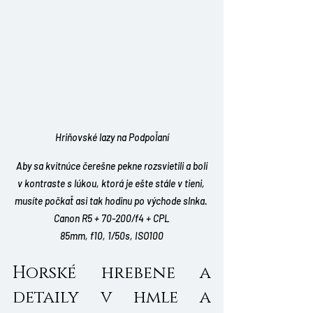
Hriňovské lazy na Podpoľaní
 Aby sa kvitnúce čerešne pekne rozsvietili a boli 
v kontraste s lúkou, ktorá je ešte stále v tieni, 
musíte počkať asi tak hodinu po východe slnka. 
Canon R5 + 70-200/f4 + CPL
85mm, f10, 1/50s, ISO100
Horské hrebene a 
detaily v hmle a 