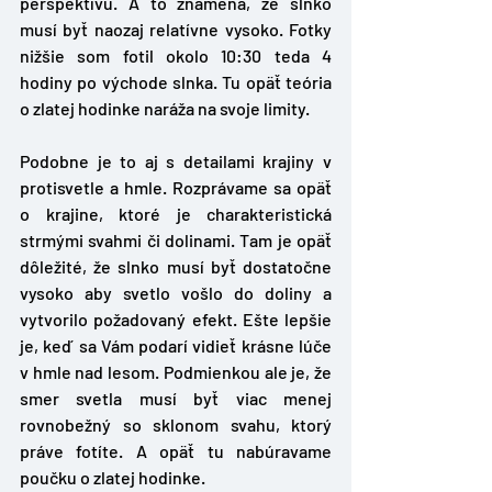
perspektívu. A to znamená, že slnko 
musí byť naozaj relatívne vysoko. Fotky 
nižšie som fotil okolo 10:30 teda 4 
hodiny po východe slnka. Tu opäť teória 
o zlatej hodinke naráža na svoje limity. 
Podobne je to aj s detailami krajiny v 
protisvetle a hmle. Rozprávame sa opäť 
o krajine, ktoré je charakteristická 
strmými svahmi či dolinami. Tam je opäť 
dôležité, že slnko musí byť dostatočne 
vysoko aby svetlo vošlo do doliny a 
vytvorilo požadovaný efekt. Ešte lepšie 
je, keď sa Vám podarí vidieť krásne lúče 
v hmle nad lesom. Podmienkou ale je, že 
smer svetla musí byť viac menej 
rovnobežný so sklonom svahu, ktorý 
práve fotíte. A opäť tu nabúravame 
poučku o zlatej hodinke. 