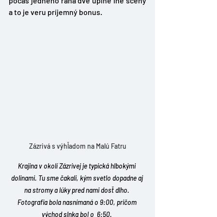
počas jedného rána dve úplne iné scény 
a to je veru príjemný bonus. 
Zázrivá s výhľadom na Malú Fatru
Krajina v okolí Zázrivej je typická hlbokými 
dolinami. Tu sme čakali, kým svetlo dopadne aj 
na stromy a lúky pred nami dosť dlho. 
Fotografia bola nasnímaná o 9:00, pričom 
východ slnka bol o  6:50. 