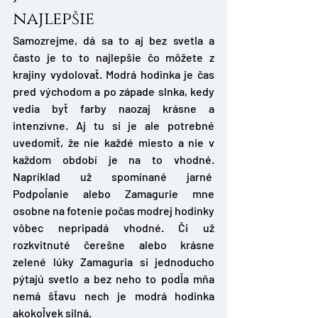
najlepšie
Samozrejme, dá sa to aj bez svetla a 
často je to to najlepšie čo môžete z 
krajiny vydolovať. Modrá hodinka je čas 
pred východom a po západe slnka, kedy 
vedia byť farby naozaj krásne a 
intenzívne. Aj tu si je ale potrebné 
uvedomiť, že nie každé miesto a nie v 
každom období je na to vhodné. 
Napríklad už spomínané jarné  
Podpoľanie alebo Zamagurie mne 
osobne na fotenie počas modrej hodinky 
vôbec nepripadá vhodné. Či už 
rozkvitnuté čerešne alebo krásne 
zelené lúky Zamaguria si jednoducho 
pýtajú svetlo a bez neho to podľa mňa 
nemá šťavu nech je modrá hodinka 
akokoľvek silná. 