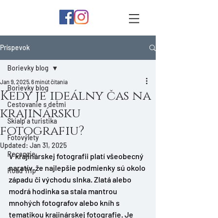
Príspevok
Borievky blog
Jan 9, 2025
6 minút čítania
Borievky blog
Kedy je ideálny čas na
Cestovanie s deťmi
krajinársku
Skialp a turistika
fotografiu?
Fotovýlety
Updated:
Jan 31, 2025
Recenzie
V krajinárskej fotografii platí všeobecný 
naratív, že najlepšie podmienky sú okolo 
Road Trip
západu či východu slnka. Zlatá alebo 
modrá hodinka sa stala mantrou 
mnohých fotografov alebo kníh s 
tematikou krajinárskej fotografie. Je 