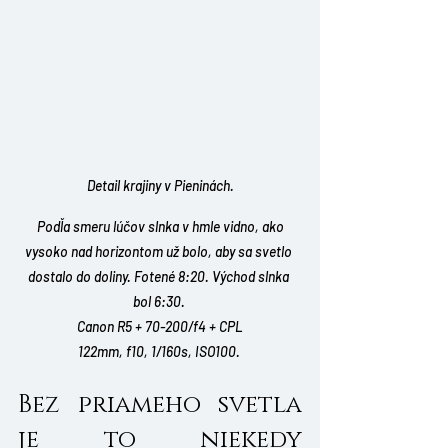
Detail krajiny v Pieninách.
 Podľa smeru lúčov slnka v hmle vidno, ako 
vysoko nad horizontom už bolo, aby sa svetlo 
dostalo do doliny. Fotené 8:20. Východ slnka 
bol 6:30. 
Canon R5 + 70-200/f4 + CPL
122mm, f10, 1/160s, ISO100. 
Bez priameho svetla 
je to niekedy 