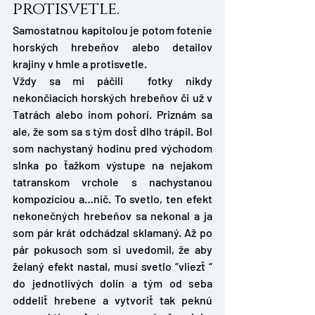
protisvetle.
Samostatnou kapitolou je potom fotenie 
horských hrebeňov alebo detailov 
krajiny v hmle a protisvetle. 
Vždy sa mi páčili  fotky nikdy 
nekončiacich horských hrebeňov či už v 
Tatrách alebo inom pohorí. Priznám sa 
ale, že som sa s tým dosť dlho trápil. Bol 
som nachystaný hodinu pred východom 
slnka po ťažkom výstupe na nejakom 
tatranskom vrchole s nachystanou 
kompozíciou a…nič. To svetlo, ten efekt 
nekonečných hrebeňov sa nekonal a ja 
som pár krát odchádzal sklamaný. Až po 
pár pokusoch som si uvedomil, že aby 
želaný efekt nastal, musí svetlo “vliezť “ 
do jednotlivých dolín a tým od seba 
oddeliť hrebene a vytvoriť tak peknú 