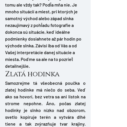
tomu ale vždy tak? Podľa mňa nie. Je 
mnoho situácií a miest, pri ktorých je 
samotný východ alebo západ slnka 
nezaujímavý z pohľadu fotografie a 
dokonca sú situácie, keď ideálne 
podmienky dosiahnete až pár hodín po 
východe slnka. Závisí iba od Vás a od 
Vašej interpretácie danej situácie a 
miesta. Poďme sa ale na to pozrieť 
detailnejšie. 
Zlatá hodinka
Samozrejme tá všeobecná poučka o 
zlatej hodinke má niečo do seba. Veď 
ako sa hovorí, bez vetra sa ani lístok na 
strome nepohne. Áno, počas zlatej 
hodinky je slnko nízko nad obzorom, 
svetlo kopíruje terén a vytvára dlhé 
tiene a tak zvýrazňuje tvar krajiny. 