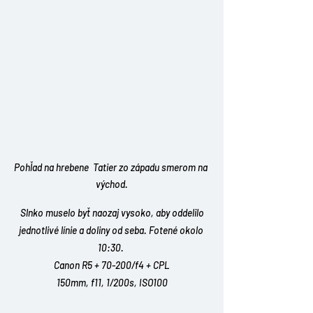
Pohľad na hrebene  Tatier zo západu smerom na 
východ.
 Slnko muselo byť naozaj vysoko, aby oddelilo 
jednotlivé línie a doliny od seba. Fotené okolo 
10:30. 
Canon R5 + 70-200/f4 + CPL
150mm, f11, 1/200s, ISO100