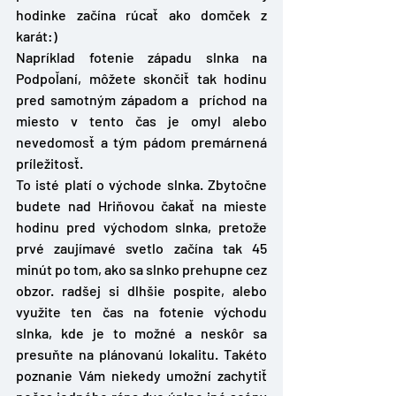
hodinke začína rúcať ako domček z 
karát:)
Napríklad fotenie západu slnka na 
Podpoľaní, môžete skončiť tak hodinu 
pred samotným západom a  príchod na 
miesto v tento čas je omyl alebo 
nevedomosť a tým pádom premárnená 
príležitosť. 
To isté platí o východe slnka. Zbytočne 
budete nad Hriňovou čakať na mieste 
hodinu pred východom slnka, pretože 
prvé zaujímavé svetlo začína tak 45 
minút po tom, ako sa slnko prehupne cez 
obzor. radšej si dlhšie pospite, alebo 
využite ten čas na fotenie východu 
slnka, kde je to možné a neskôr sa 
presuňte na plánovanú lokalitu. Takéto 
poznanie Vám niekedy umožní zachytiť 