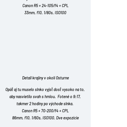
Canon R5 + 24-105/f4 + CPL
33mm, f10, 1/80s, ISO100
Detail krajiny v okolí Osturne
Opäť aj tu muselo slnko vyjsť dosť vysoko na to, 
aby nasvietilo svah s hmlou.  Fotené o 9:17, 
takmer 2 hodiny po východe slnka. 
Canon R5 + 70-200/f4 + CPL
86mm, f10, 1/60s, ISO100. Dve expozície