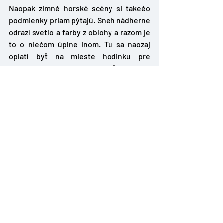
Naopak zimné horské scény si takeéo 
podmienky priam pýtajú. Sneh nádherne 
odrazí svetlo a farby z oblohy a razom je 
to o niečom úplne inom. Tu sa naozaj 
oplatí byť na mieste hodinku pre 
východom a po západe počkať aspoň 30 
minút. 
Samozrejme zvyškové farby sa môžu 
krásne ukázať aj mimo zimného obdobia. 
Jesenný les sa vie  po západe slnka 
krásne vyfarbiť, jesenné Zamagurie s 
námrazou na lúkach pred východom 
slnka je tiež top. 