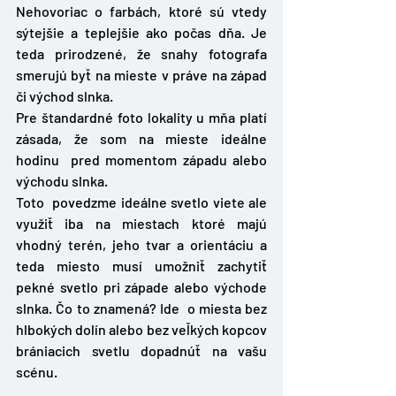
Nehovoriac o farbách, ktoré sú vtedy 
sýtejšie a teplejšie ako počas dňa. Je 
teda prirodzené, že snahy fotografa 
smerujú byť na mieste v práve na západ 
či východ slnka. 
Pre štandardné foto lokality u mňa platí 
zásada, že som na mieste ideálne 
hodinu  pred momentom západu alebo 
východu slnka. 
Toto  povedzme ideálne svetlo viete ale 
využiť iba na miestach ktoré majú 
vhodný terén, jeho tvar a orientáciu a 
teda miesto musí umožniť zachytiť 
pekné svetlo pri západe alebo východe 
slnka. Čo to znamená? Ide  o miesta bez 
hlbokých dolín alebo bez veľkých kopcov 
brániacich svetlu dopadnúť na vašu 
scénu. 