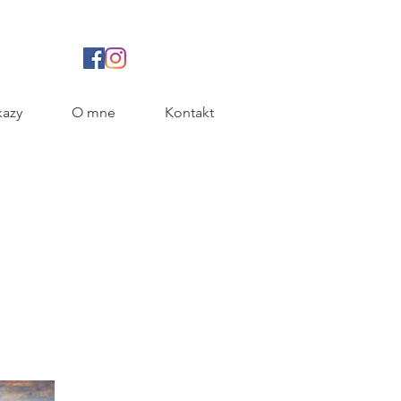
azy
O mne
Kontakt