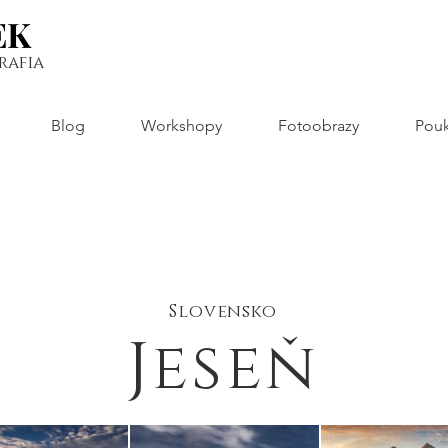
EK
EK
rafia
Blog
Workshopy
Fotoobrazy
Pouk
Slovensko
Jeseň