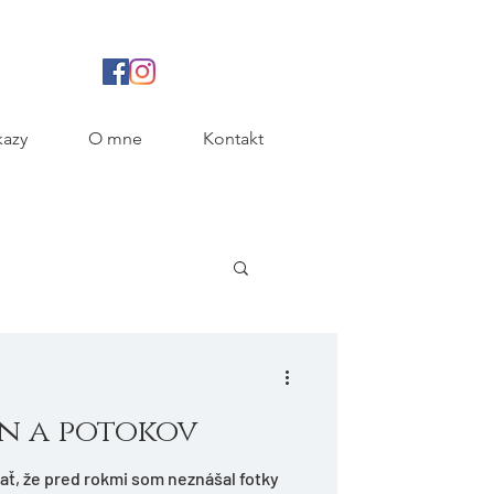
azy
O mne
Kontakt
ín a potokov
ť, že pred rokmi som neznášal fotky