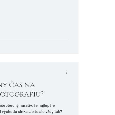
ny čas na
fotografiu?
í všeobecný naratív, že najlepšie
 východu slnka. Je to ale vždy tak?