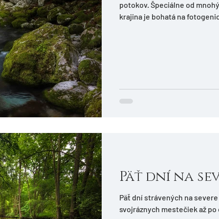
potokov. Špeciálne od mnohý
krajina je bohatá na fotogeni
všetko príliš rovnaké. Dole nejaké javorové lístky, pekný vodopád,
machové skaly, voda rozmazan
som fungoval na serveri foto
nezmyselne bojovali umelecké
portrét, street a pod. )
Päť dní na s
Päť dní strávených na severe
svojráznych mestečiek až po