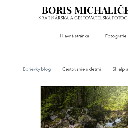
BORIS MICHALIČ
BORIS MICHALIČ
Krajinárska a cestovateľská fotog
Hlavná stránka
Fotografie
Borievky blog
Cestovanie s deťmi
Skialp a