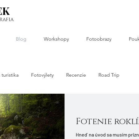
EK
EK
rafia
Blog
Workshopy
Fotoobrazy
Pouk
 turistika
Fotovýlety
Recenzie
Road Trip
Fotenie rokl
Hneď na úvod sa musím prizna