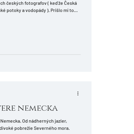
ch českých fotografov ( keďže Česká
cké potoky a vodopády ). Prišlo mi to
á ako závoj a tak dookola. V tej dobe
aparat.cz , kde proti sebe pomyslene a
 prúdy ( rozumej reportáž, akt,
evere nemecka
 Nemecka. Od nádherných jazier,
 divoké pobrežie Severného mora.