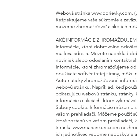
Webová stránka
www.borievky.com
, 
Rešpektujeme vaše súkromie a zaväzu
môžeme zhromažďovať a ako ich môžem
AKÉ INFORMÁCIE ZHROMAŽDUJEME
Informácie, ktoré dobrovoľne odošl
mailová adresa. Môžete napríklad do
noviniek alebo odoslaním kontaktnéh
Informácie, ktoré zhromažďujeme od o
používate softvér tretej strany, môžu
Automaticky zhromažďované informáci
webovú stránku. Napríklad, keď použ
odkazujúcu webovú stránku, stránky, k
informácie o akciách, ktoré vykonávat
Súbory cookie: Informácie môžeme z
vašom prehliadači. Môžeme použiť súbo
ktoré zostanú vo vašom prehliadači, 
Stránka
www.mariankuric.com
nezhrom
ich jednotlivec vedome neposkytne a