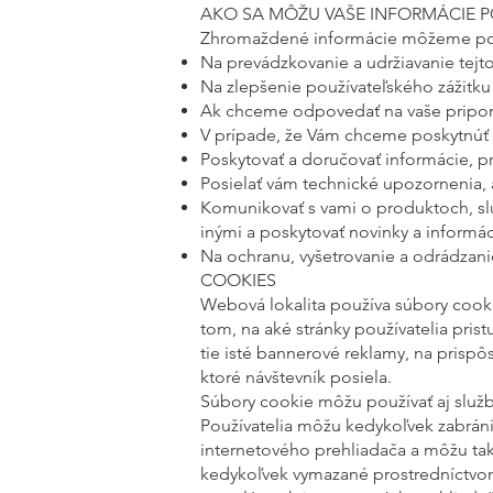
AKO SA MÔŽU VAŠE INFORMÁCIE P
Zhromaždené informácie môžeme pou
Na prevádzkovanie a udržiavanie tejt
Na zlepšenie používateľského zážitku
Ak chceme odpovedať na vaše pripom
V prípade, že Vám chceme poskytnúť 
Poskytovať a doručovať informácie, pr
Posielať vám technické upozornenia, 
Komunikovať s vami o produktoch, s
inými a poskytovať novinky a informáci
Na ochranu, vyšetrovanie a odrádzan
COOKIES
Webová lokalita používa súbory cooki
tom, na aké stránky používatelia pri
tie isté bannerové reklamy, na prispô
ktoré návštevník posiela.
Súbory cookie môžu používať aj služby
Používatelia môžu kedykoľvek zabrán
internetového prehliadača a môžu ta
kedykoľvek vymazané prostredníctvom