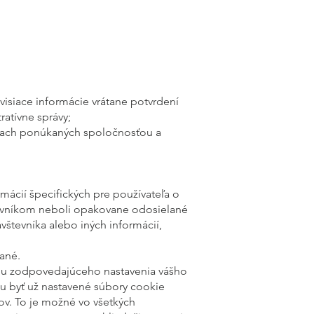
úvisiace informácie vrátane potvrdení
atívne správy;
iach ponúkaných spoločnosťou a
mácií špecifických pre používateľa o
števníkom neboli opakovane odosielané
vštevníka alebo iných informácií,
sané.
cou zodpovedajúceho nastavenia vášho
u byť už nastavené súbory cookie
v. To je možné vo všetkých