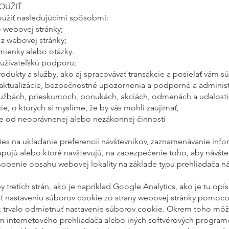
OUŽIŤ
žiť nasledujúcimi spôsobmi:
o webovej stránky;
 z webovej stránky;
ienky alebo otázky.
užívateľskú podporu;
odukty a služby, ako aj spracovávať transakcie a posielať vám s
aktualizácie, bezpečnostné upozornenia a podporné a administr
lužbách, prieskumoch, ponukách, akciách, odmenách a udalost
e, o ktorých si myslíme, že by vás mohli zaujímať;
ie od neoprávnenej alebo nezákonnej činnosti
es na ukladanie preferencií návštevníkov, zaznamenávanie infor
stupujú alebo ktoré navštevujú, na zabezpečenie toho, aby náv
sobenie obsahu webovej lokality na základe typu prehliadača ná
 tretích strán, ako je napríklad Google Analytics, ako je tu opí
iť nastaveniu súborov cookie zo strany webovej stránky pomo
k trvalo odmietnuť nastavenie súborov cookie. Okrem toho môž
 internetového prehliadača alebo iných softvérových programo