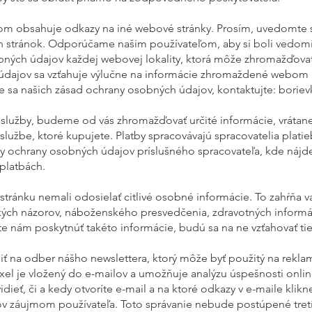
om obsahuje odkazy na iné webové stránky. Prosím, uvedomte s
h stránok. Odporúčame našim používateľom, aby si boli vedomí 
obných údajov každej webovej lokality, ktorá môže zhromažďova
 údajov sa vzťahuje výlučne na informácie zhromaždené web
e sa našich zásad ochrany osobných údajov, kontaktujte:
borie
 služby, budeme od vás zhromažďovať určité informácie, vrátan
lužbe, ktoré kupujete. Platby spracovávajú spracovatelia platieb 
dy ochrany osobných údajov príslušného spracovateľa, kde nájde
 platbách.
ránku nemali odosielať citlivé osobné informácie. To zahŕňa va
ckých názorov, náboženského presvedčenia, zdravotných informá
e nám poskytnúť takéto informácie, budú sa na ne vzťahovať t
ť na odber nášho newslettera, ktorý môže byť použitý na reklam
ixel je vložený do e-mailov a umožňuje analýzu úspešnosti onl
eť, či a kedy otvoríte e-mail a na ktoré odkazy v e-maile klikn
ov záujmom používateľa. Toto správanie nebude postúpené tret