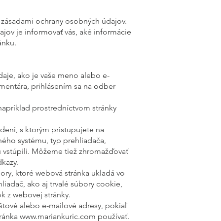
mi zásadami ochrany osobných údajov.
ov je informovať vás, aké informácie
ánku.
aje, ako je vaše meno alebo e-
mentára, prihlásením sa na odber
napríklad prostredníctvom stránky
ení, s ktorým pristupujete na
ého systému, typ prehliadača,
ku vstúpili. Môžeme tiež zhromažďovať
dkazy.
y, ktoré webová stránka ukladá vo
liadač, ako aj trvalé súbory cookie,
k z webovej stránky.
tové alebo e-mailové adresy, pokiaľ
tránka
www.mariankuric.com
používať.