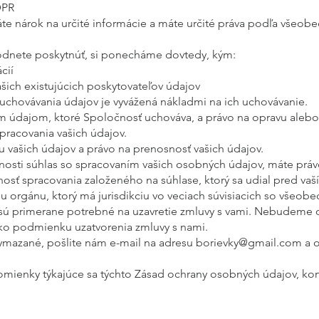
PR
áte nárok na určité informácie a máte určité práva podľa všeob
hodnete poskytnúť, si ponecháme dovtedy, kým:
cií
šich existujúcich poskytovateľov údajov
uchovávania údajov je vyvážená nákladmi na ich uchovávanie.
im údajom, ktoré Spoločnosť uchováva, a právo na opravu aleb
racovania vašich údajov.
u vašich údajov a právo na prenosnosť vašich údajov.
čnosti súhlas so spracovaním vašich osobných údajov, máte práv
nosť spracovania založeného na súhlase, ktorý sa udial pred va
 orgánu, ktorý má jurisdikciu vo veciach súvisiacich so všeob
 sú primerane potrebné na uzavretie zmluvy s vami. Nebudeme 
ko podmienku uzatvorenia zmluvy s nami.
vymazané, pošlite nám e-mail na adresu
borievky@gmail.com
a o
mienky týkajúce sa týchto Zásad ochrany osobných údajov, kon