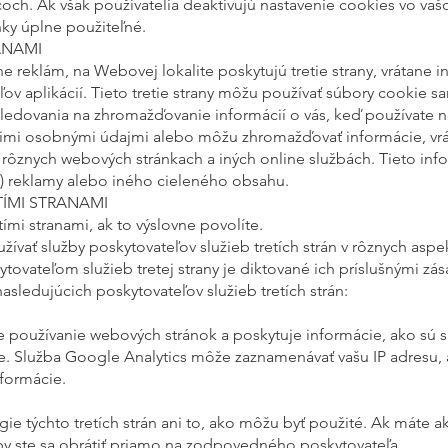
och. Ak však používatelia deaktivujú nastavenie cookies vo va
nky úplne použiteľné.
ANAMI
e reklám, na Webovej lokalite poskytujú tretie strany, vrátane in
ov aplikácií. Tieto tretie strany môžu používať súbory cookie 
edovania na zhromažďovanie informácií o vás, keď používate n
imi osobnými údajmi alebo môžu zhromažďovať informácie, vrá
na rôznych webových stránkach a iných online službách. Tieto i
j) reklamy alebo iného cieleného obsahu.
ÍMI STRANAMI
ími stranami, ak to výslovne povolíte.
vať služby poskytovateľov služieb tretích strán v rôznych aspe
ovateľom služieb tretej strany je diktované ich príslušnými z
asledujúcich poskytovateľov služieb tretích strán:
je používanie webových stránok a poskytuje informácie, ako sú 
te. Služba Google Analytics môže zaznamenávať vašu IP adresu, 
formácie.
e týchto tretích strán ani to, ako môžu byť použité. Ak máte a
by ste sa obrátiť priamo na zodpovedného poskytovateľa.