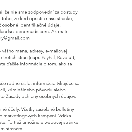
i, že nie sme zodpovední za postupy
toho, že keď opustia našu stránku,
ť osobné identifikačné údaje.
om landscapenomads.com. Ak máte
vky@gmail.com
e vášho mena, adresy, e-mailovej
tretích strán (napr. PayPal, Revolut),
te ďalšie informácie o tom, ako sa
še rodné číslo, informácie týkajúce sa
cií, kriminálneho pôvodu alebo
ieto Zásady ochrany osobných údajov.
né účely. Všetky zasielané bulletiny
ine marketingových kampaní. Vďaka
ete. To tiež umožňuje webovej stránke
ím stranám.