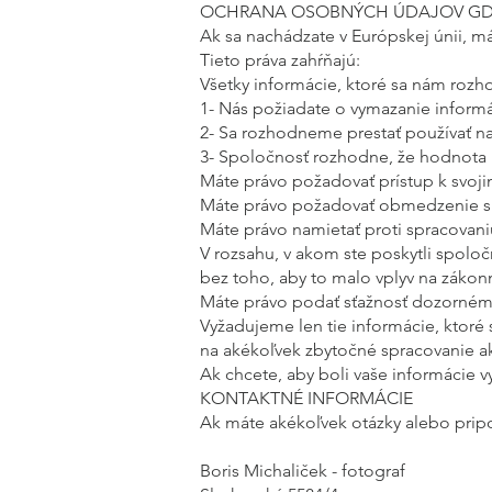
OCHRANA OSOBNÝCH ÚDAJOV GD
Ak sa nachádzate v Európskej únii, m
Tieto práva zahŕňajú:
Všetky informácie, ktoré sa nám roz
1- Nás požiadate o vymazanie informá
2- Sa rozhodneme prestať používať na
3- Spoločnosť rozhodne, že hodnota 
Máte právo požadovať prístup k svoj
Máte právo požadovať obmedzenie sp
Máte právo namietať proti spracovani
V rozsahu, v akom ste poskytli spolo
bez toho, aby to malo vplyv na zákon
Máte právo podať sťažnosť dozornému
Vyžadujeme len tie informácie, ktoré
na akékoľvek zbytočné spracovanie a
Ak chcete, aby boli vaše informácie 
KONTAKTNÉ INFORMÁCIE
Ak máte akékoľvek otázky alebo pripo
Boris Michaliček - fotograf