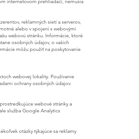
šom internetovom prehliadači, nemusia
zerentov, reklamných sietí a serverov,
samotné alebo v spojení s webovými
ašu webovú stránku. Informácie, ktoré
tane osobných údajov, o vašich
nformácie môžu použiť na poskytovanie
ktoch webovej lokality. Používanie
ásadami ochrany osobných údajov.
sprostredkujúce webové stránky a
ale služba Google Analytics
kékoľvek otázky týkajúce sa reklamy