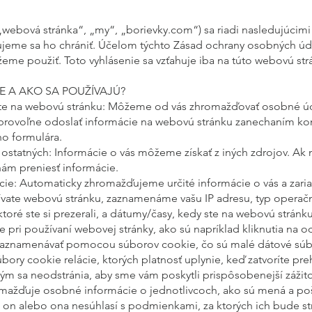
(„webová stránka“, „my“, „borievky.com“) sa riadi nasledujúci
jeme sa ho chrániť. Účelom týchto Zásad ochrany osobných údaj
e použiť. Toto vyhlásenie sa vzťahuje iba na túto webovú str
 A AKO SA POUŽÍVAJÚ?
ete na webovú stránku: Môžeme od vás zhromažďovať osobné úd
brovoľne odoslať informácie na webovú stránku zanechaním ko
o formulára.
statných: Informácie o vás môžeme získať z iných zdrojov. Ak 
 nám preniesť informácie.
e: Automaticky zhromažďujeme určité informácie o vás a zariad
ívate webovú stránku, zaznamenáme vašu IP adresu, typ operačn
toré ste si prezerali, a dátumy/časy, kedy ste na webovú strán
e pri používaní webovej stránky, ako sú napríklad kliknutia na o
aznamenávať pomocou súborov cookie, čo sú malé dátové súbor
ry cookie relácie, ktorých platnosť uplynie, keď zatvoríte preh
kým sa neodstránia, aby sme vám poskytli prispôsobenejší zážito
ažďuje osobné informácie o jednotlivcoch, ako sú mená a poš
 on alebo ona nesúhlasí s podmienkami, za ktorých ich bude s