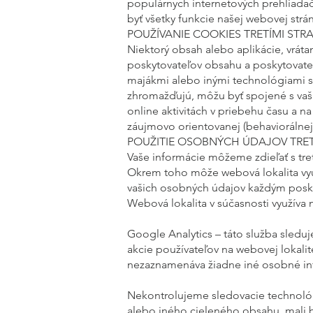
populárnych internetových prehliadač
byť všetky funkcie našej webovej strá
POUŽÍVANIE COOKIES TRETÍMI STR
Niektorý obsah alebo aplikácie, vrátan
poskytovateľov obsahu a poskytovateľ
majákmi alebo inými technológiami sl
zhromažďujú, môžu byť spojené s vaš
online aktivitách v priebehu času a 
záujmovo orientovanej (behaviorálne
POUŽITIE OSOBNÝCH ÚDAJOV TRET
Vaše informácie môžeme zdieľať s tret
Okrem toho môže webová lokalita využí
vašich osobných údajov každým poskyt
Webová lokalita v súčasnosti využíva n
Google Analytics – táto služba sledu
akcie používateľov na webovej lokali
nezaznamenáva žiadne iné osobné in
Nekontrolujeme sledovacie technológi
alebo iného cieleného obsahu, mali 