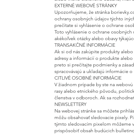
EXTERNÉ WEBOVÉ STRÁNKY
Upozorňujeme, že stránka borievky.c
ochrany osobných údajov týchto inýc
prečítate si vyhlásenie o ochrane os
Toto vyhlásenie o ochrane osobných
akékoľvek otázky alebo obavy týkajúc
TRANSAKČNÉ INFORMÁCIE
Ak si od nás zakúpite produkty alebo
adresy a informácií o produkte alebo s
preto si prečítajte podmienky a zása
spracovávajú a ukladajú informácie o
CITLIVÉ OSOBNÉ INFORMÁCIE
V žiadnom prípade by ste na webovú st
rasy alebo etnického pôvodu, politi
členstva v odboroch. Ak sa rozhodnet
NEWSLETTERY
Na webovej stránke sa môžete prihlási
môžu obsahovať sledovacie pixely. P
týmto sledovacím pixelom môžeme vidi
prispôsobiť obsah budúcich bulletin