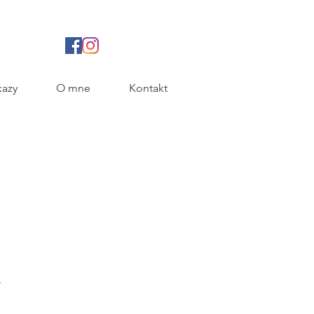
azy
O mne
Kontakt
A