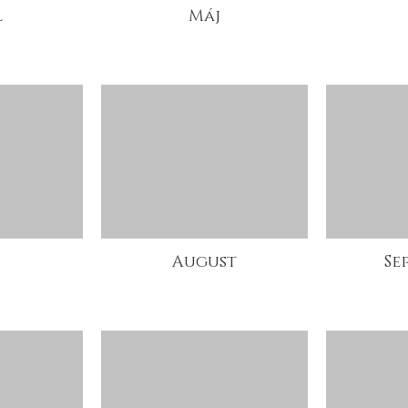
l
Máj
August
Se