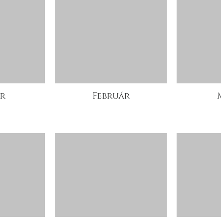
r
Február