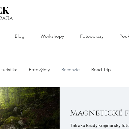
EK
EK
rafia
Blog
Workshopy
Fotoobrazy
Pouk
 turistika
Fotovýlety
Recenzie
Road Trip
Magnetické f
Tak ako každý krajinársky fot