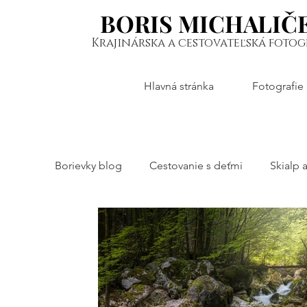
BORIS MICHALIČ
BORIS MICHALIČ
Krajinárska a cestovateľská fotog
Hlavná stránka
Fotografie
Borievky blog
Cestovanie s deťmi
Skialp a