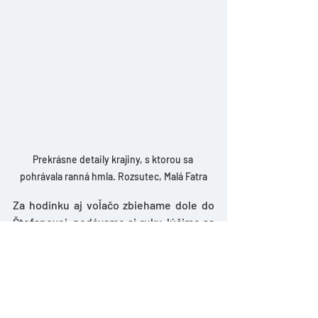
Prekrásne detaily krajiny, s ktorou sa 
pohrávala ranná hmla. Rozsutec, Malá Fatra
Za hodinku aj voľačo zbiehame dole do 
Štefanovej, podávame si ruky, lúčime sa 
a s úsmevom sadáme do áut. 
Ja sa ešte na hodinku zastavujem v 
tiesňave na začiatku Vrátnej doliny. 
Cestou hore som si z auta všimol celkom 
pekné vodopádiky na miestnom potoku. 