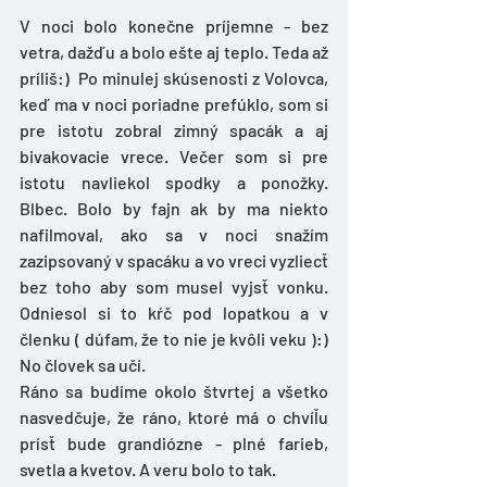
V noci bolo konečne príjemne - bez 
vetra, dažďu a bolo ešte aj teplo. Teda až 
príliš:)  Po minulej skúsenosti z Volovca, 
keď ma v noci poriadne prefúklo, som si 
pre istotu zobral zimný spacák a aj 
bivakovacie vrece. Večer som si pre 
istotu navliekol spodky a ponožky. 
Blbec. Bolo by fajn ak by ma niekto 
nafilmoval, ako sa v noci snažím 
zazipsovaný v spacáku a vo vreci vyzliecť 
bez toho aby som musel vyjsť vonku. 
Odniesol si to kŕč pod lopatkou a v 
členku ( dúfam, že to nie je kvôli veku ):) 
No človek sa učí. 
Ráno sa budíme okolo štvrtej a všetko 
nasvedčuje, že ráno, ktoré má o chvíľu 
prísť bude grandiózne - plné farieb, 
svetla a kvetov. A veru bolo to tak. 