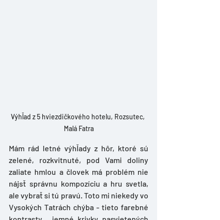
Výhľad z 5 hviezdičkového hotelu, Rozsutec, 
Malá Fatra
Mám rád letné výhľady z hôr, ktoré sú 
zelené, rozkvitnuté, pod Vami doliny 
zaliate hmlou a človek má problém nie 
nájsť správnu kompozíciu a hru svetla, 
ale vybrať si tú pravú. Toto mi niekedy vo 
Vysokých Tatrách chýba - tieto farebné 
kontrasty,  jemné krivky nasvietených 