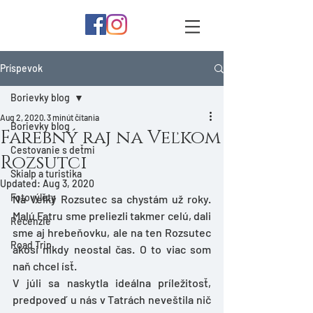
Príspevok
Borievky blog
Aug 2, 2020
3 minút čítania
Borievky blog
Farebný raj na Veľkom
Cestovanie s deťmi
Rozsutci
Skialp a turistika
Updated:
Aug 3, 2020
Fotovýlety
Na Veľký Rozsutec sa chystám už roky. 
Malú Fatru sme preliezli takmer celú, dali 
Recenzie
sme aj hrebeňovku, ale na ten Rozsutec 
Road Trip
akosi nikdy neostal čas. O to viac som 
naň chcel ísť. 
V júli sa naskytla ideálna príležitosť, 
predpoveď u nás v Tatrách neveštila nič 