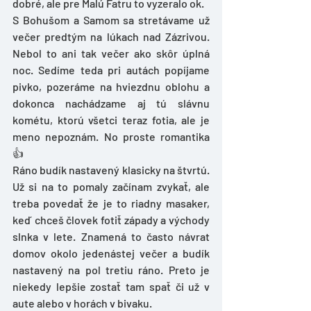
dobré, ale pre Malú Fatru to vyzeralo ok. 
S Bohušom a Samom sa stretávame už 
večer predtým na lúkach nad Zázrivou. 
Nebol to ani tak večer ako skôr úplná 
noc. Sedíme teda pri autách popíjame 
pivko, pozeráme na hviezdnu oblohu a 
dokonca nachádzame aj tú slávnu 
kométu, ktorú všetci teraz fotia, ale je 
meno nepoznám. No proste romantika 
👍 
Ráno budík nastavený klasicky na štvrtú. 
Už si na to pomaly začínam zvykať, ale 
treba povedať že je to riadny masaker, 
keď chceš človek fotiť západy a východy 
slnka v lete. Znamená to často návrat 
domov okolo jedenástej večer a budík 
nastavený na pol tretiu ráno. Preto je 
niekedy lepšie zostať tam spať či už v 
aute alebo v horách v bivaku. 