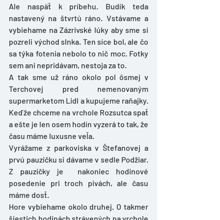
Ale naspäť k príbehu. Budík teda 
nastavený na štvrtú ráno. Vstávame a 
vybiehame na Zázrivské lúky aby sme si 
pozreli východ slnka. Ten síce bol, ale čo 
sa týka fotenia nebolo to nič moc. Fotky 
sem ani nepridávam, nestoja za to. 
A tak sme už ráno okolo pol ôsmej v 
Terchovej pred nemenovaným 
supermarketom Lidl a kupujeme raňajky. 
Keďže chceme na vrchole Rozsutca spať 
a ešte je len osem hodín vyzerá to tak, že 
času máme luxusne veľa.
Vyrážame z parkoviska v Štefanovej a 
prvú pauzičku si dávame v sedle Podžiar. 
Z pauzičky je  nakoniec hodinové 
posedenie pri troch pivách, ale času 
máme dosť. 
Hore vybiehame okolo druhej. O takmer 
šiestich hodinách strávených na vrchole 