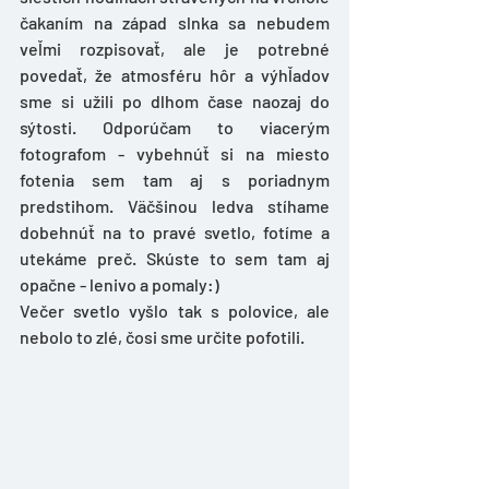
čakaním na západ slnka sa nebudem 
veľmi rozpisovať, ale je potrebné 
povedať, že atmosféru hôr a výhľadov 
sme si užili po dlhom čase naozaj do 
sýtosti. Odporúčam to viacerým 
fotografom - vybehnúť si na miesto 
fotenia sem tam aj s poriadnym 
predstihom. Väčšinou ledva stíhame 
dobehnúť na to pravé svetlo, fotíme a 
utekáme preč. Skúste to sem tam aj 
opačne - lenivo a pomaly:)
Večer svetlo vyšlo tak s polovice, ale 
nebolo to zlé, čosi sme určite pofotili. 