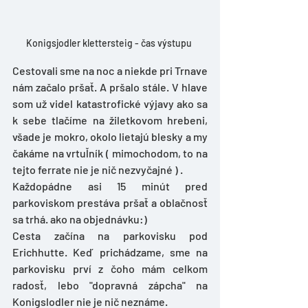
Konigsjodler klettersteig - čas výstupu 
Cestovali sme na noc a niekde pri Trnave 
nám začalo pršať. A pršalo stále. V hlave 
som už videl katastrofické výjavy ako sa 
k sebe tlačíme na žiletkovom hrebeni, 
všade je mokro, okolo lietajú blesky a my 
čakáme na vrtuľník ( mimochodom, to na 
tejto ferrate nie je nič nezvyčajné ) . 
Každopádne asi 15 minút pred 
parkoviskom prestáva pršať a oblačnosť 
sa trhá. ako na objednávku:)
Cesta začína na parkovisku pod 
Erichhutte. Keď prichádzame, sme na 
parkovisku prví z čoho mám celkom 
radosť, lebo "dopravná zápcha" na 
Konigslodler nie je nič neznáme. 