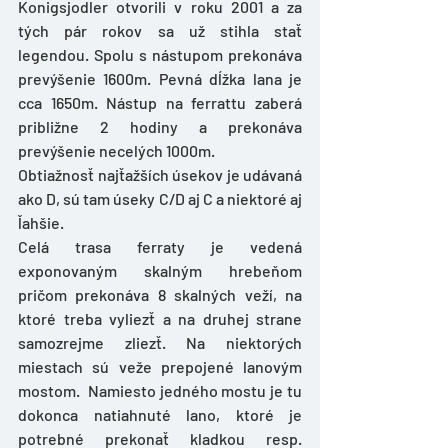
Konigsjodler otvorili v roku 2001 a za 
tých pár rokov sa už stihla stať 
legendou. Spolu s nástupom prekonáva 
prevýšenie 1600m. Pevná dĺžka lana je 
cca 1650m. Nástup na ferrattu zaberá 
približne 2 hodiny a prekonáva 
prevýšenie necelých 1000m. 
Obtiažnosť najťažších úsekov je udávaná 
ako D, sú tam úseky C/D aj C a niektoré aj 
ľahšie. 
Celá trasa ferraty je vedená 
exponovaným skalným hrebeňom 
pričom prekonáva 8 skalných veží, na 
ktoré treba vyliezť a na druhej strane 
samozrejme zliezť. Na niektorých 
miestach sú veže prepojené lanovým 
mostom.  Namiesto jedného mostu je tu 
dokonca natiahnuté lano, ktoré je 
potrebné prekonať kladkou resp. 