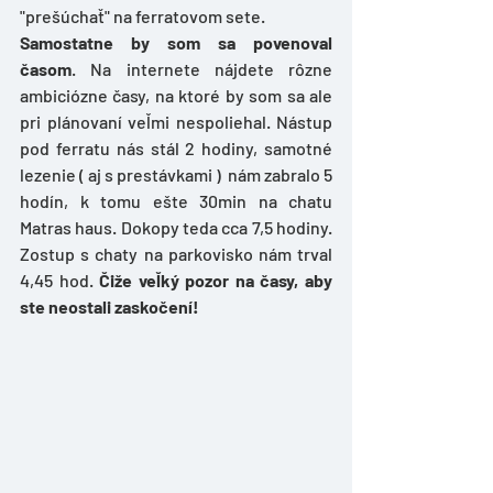
"prešúchať" na ferratovom sete. 
Samostatne by som sa povenoval 
časom
. Na internete nájdete rôzne 
ambiciózne časy, na ktoré by som sa ale 
pri plánovaní veľmi nespoliehal. Nástup 
pod ferratu nás stál 2 hodiny, samotné 
lezenie ( aj s prestávkami )  nám zabralo 5 
hodín, k tomu ešte 30min na chatu 
Matras haus. Dokopy teda cca 7,5 hodiny. 
Zostup s chaty na parkovisko nám trval 
4,45 hod. 
Čiže veľký pozor na časy, aby 
ste neostali zaskočení!