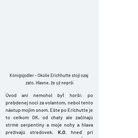
Königsjodler - Okolie Erichhutte stojí ozaj 
zato. Hlavne, že už neprší
Úvod ani nemohol byť horší: po 
prebdenej noci za volantom, nebol tento 
nástup mojim snom. Ešte po Erichutte je 
to celkom OK, od chaty ale začínajú 
strmé serpentíny a moje nohy a hlava 
prežívajú stredovek. 
K.O
. hneď pri 