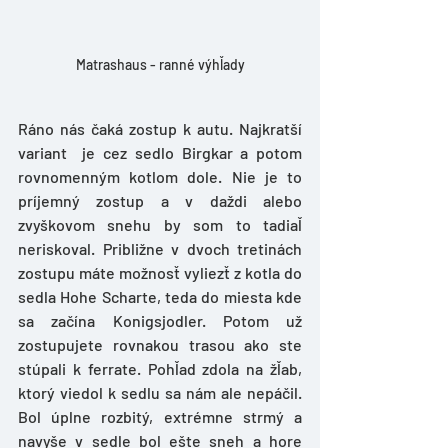
Matrashaus - ranné výhľady
Ráno nás čaká zostup k autu. Najkratší 
variant  je cez sedlo Birgkar a potom 
rovnomenným kotlom dole. Nie je to 
príjemný zostup a v daždi alebo 
zvyškovom snehu by som to tadiaľ 
neriskoval. Približne v dvoch tretinách 
zostupu máte možnosť vyliezť z kotla do 
sedla Hohe Scharte, teda do miesta kde 
sa začína Konigsjodler. Potom už 
zostupujete rovnakou trasou ako ste 
stúpali k ferrate. Pohľad zdola na žľab, 
ktorý viedol k sedlu sa nám ale nepáčil. 
Bol úplne rozbitý, extrémne strmý a 
navyše v sedle bol ešte sneh a hore 