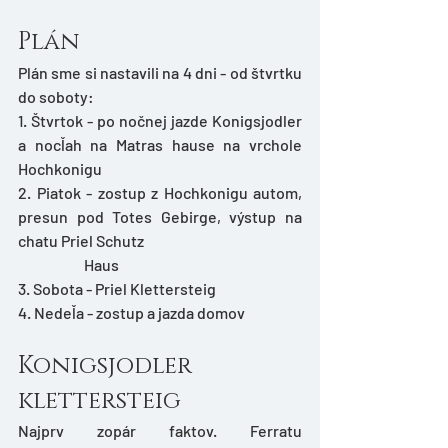
Plán
Plán sme si nastavili na 4 dni - od štvrtku 
do soboty:
1. Štvrtok - po nočnej jazde Konigsjodler 
a nocľah na Matras hause na vrchole 
Hochkonigu
2. Piatok - zostup z Hochkonigu autom, 
presun pod Totes Gebirge, výstup na 
chatu Priel Schutz 
                      Haus
3. Sobota - Priel Klettersteig
4. Nedeľa - zostup a jazda domov
Konigsjodler 
klettersteig
Najprv zopár faktov. Ferratu 