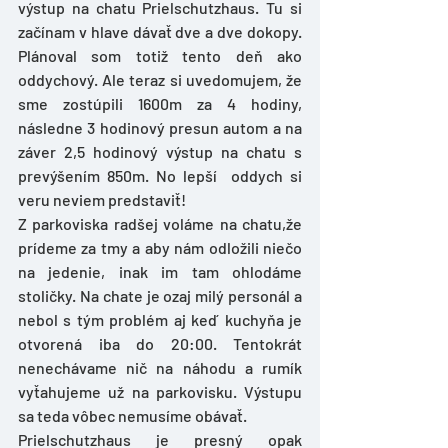
výstup na chatu Prielschutzhaus. Tu si 
začínam v hlave dávať dve a dve dokopy. 
Plánoval som totiž tento deň ako 
oddychový. Ale teraz si uvedomujem, že 
sme zostúpili 1600m za 4 hodiny, 
následne 3 hodinový presun autom a na 
záver 2,5 hodinový výstup na chatu s 
prevýšením 850m. No lepší  oddych si 
veru neviem predstaviť!
Z parkoviska radšej voláme na chatu,že 
prídeme za tmy a aby nám odložili niečo 
na jedenie, inak im tam ohlodáme 
stoličky. Na chate je ozaj milý personál a 
nebol s tým problém aj keď kuchyňa je 
otvorená iba do 20:00. Tentokrát 
nenechávame nič na náhodu a rumík 
vyťahujeme už na parkovisku. Výstupu 
sa teda vôbec nemusíme obávať. 
Prielschutzhaus je presný opak 