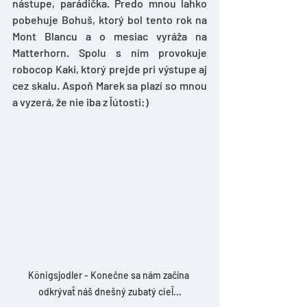
nástupe, parádička. Predo mnou ľahko 
pobehuje Bohuš, ktorý bol tento rok na 
Mont Blancu a o mesiac vyráža na 
Matterhorn. Spolu s ním provokuje 
robocop Kaki, ktorý prejde pri výstupe aj 
cez skalu. Aspoň Marek sa plazí so mnou 
a vyzerá, že nie iba z ľútosti:)
Königsjodler - Konečne sa nám začína 
odkrývať náš dnešný zubatý cieľ...