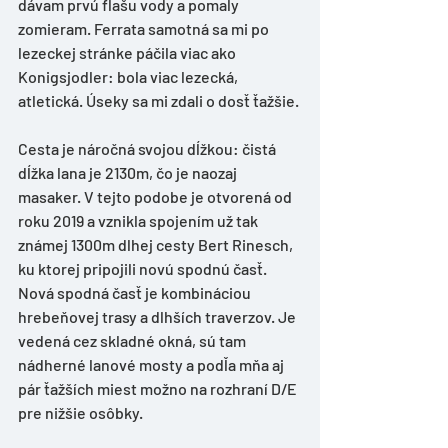
dávam prvú fľašu vody a pomaly 
zomieram. Ferrata samotná sa mi po 
lezeckej stránke páčila viac ako 
Konigsjodler: bola viac lezecká, 
atletická. Úseky sa mi zdali o dosť ťažšie. 
Cesta je náročná svojou dĺžkou: čistá 
dĺžka lana je 2130m, čo je naozaj 
masaker. V tejto podobe je otvorená od 
roku 2019 a vznikla spojením už tak 
známej 1300m dlhej cesty Bert Rinesch, 
ku ktorej pripojili novú spodnú časť. 
Nová spodná časť je kombináciou 
hrebeňovej trasy a dlhších traverzov. Je 
vedená cez skladné okná, sú tam 
nádherné lanové mosty a podľa mňa aj 
pár ťažších miest možno na rozhraní D/E 
pre nižšie osôbky. 