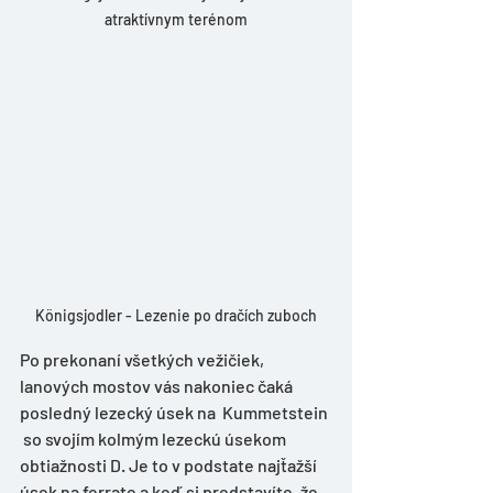
atraktívnym terénom
Königsjodler - Lezenie po dračích zuboch
Po prekonaní všetkých vežičiek, 
lanových mostov vás nakoniec čaká 
posledný lezecký úsek na  Kummetstein 
 so svojím kolmým lezeckú úsekom 
obtiažnosti D. Je to v podstate najťažší 
úsek na ferrate a keď si predstavíte, že 