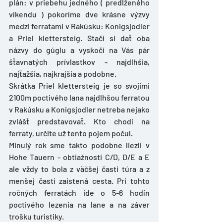
plán: v priebehu jedného ( predĺženého 
víkendu ) pokoríme dve krásne výzvy 
medzi ferratami v Rakúsku: Konigsjodler 
a Priel klettersteig. Stačí si dať oba 
názvy do gúglu a vyskočí na Vás pár 
šťavnatých prívlastkov - najdlhšia, 
najťažšia, najkrajšia a podobne. 
Skrátka Priel klettersteig je so svojimi 
2100m poctivého lana najdlhšou ferratou 
v Rakúsku a Konigsjodler netreba nejako 
zvlášť predstavovať. Kto chodí na 
ferraty, určite už tento pojem počul. 
Minulý rok sme takto podobne liezli v 
Hohe Tauern - obtiažnosti C/D, D/E a E 
ale vždy to bola z väčšej časti túra a z 
menšej časti zaistená cesta. Pri tohto 
ročných ferratách ide o 5-6 hodín 
poctivého lezenia na lane a na záver 
trošku turistiky. 