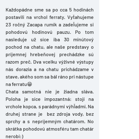
Každopádne sme sa po cca 5 hodinách 
postavili na vrchol ferraty. Vyťahujeme 
23 ročný Zacapa rumík a zadeľujeme si 
pohodovú hodinovú pauzu. Po tom 
nasleduje už síce iba 30 minútový 
pochod na chatu, ale naše predstavy o 
príjemnej hrebeňovej prechádzke sú 
razom preč. Dva vcelku výživné výstupy 
nás dorazia a na chatu prichádzame v 
stave, akého som sa bál ráno pri nástupe 
na ferratu😁
Chata samotná nie je žiadna sláva. 
Poloha je síce impozantná: stojí na 
vrchole kopca, s parádnymi výhľadmi. Na 
druhej strane je  bez zdroja vody, bez 
sprchy a s nepríjemným chatárom. No 
skrátka pohodovú atmosféru tam chatár 
nerobí:)