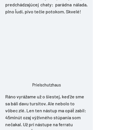
predchádzajúcej chaty: parádna nálada, 
plno ľudí, pivo tečie potokom. Skvelé!
Prielschutzhaus
Ráno vyrážame už o šiestej, keďže sme 
sa báli davu tursitov. Ale nebolo to 
vôbec zlé. Len ten nástup ma opäť zabil: 
45minút ozaj výživného stúpania som 
nečakal. Už pri nástupe na ferratu 