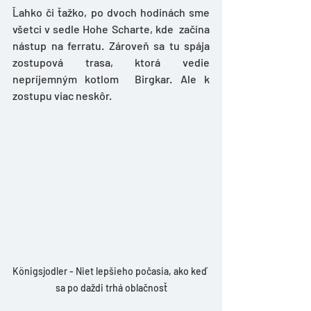
Ľahko či ťažko, po dvoch hodinách sme 
všetci v sedle Hohe Scharte, kde  začína 
nástup na ferratu. Zároveň sa tu spája 
zostupová trasa, ktorá vedie 
nepríjemným kotlom  Birgkar. Ale k 
zostupu viac neskôr.
Königsjodler - Niet lepšieho počasia, ako keď 
sa po daždi trhá oblačnosť