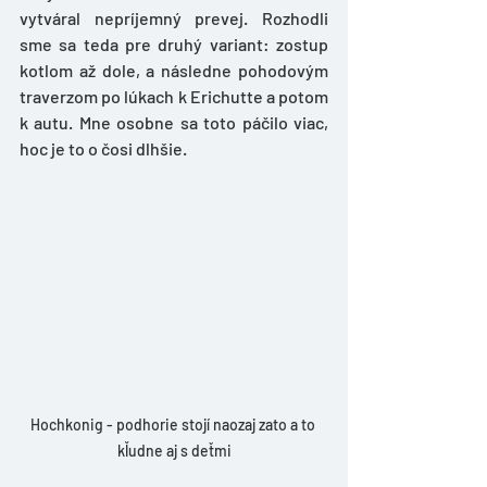
vytváral nepríjemný prevej. Rozhodli 
sme sa teda pre druhý variant: zostup 
kotlom až dole, a následne pohodovým 
traverzom po lúkach k Erichutte a potom 
k autu. Mne osobne sa toto páčilo viac, 
hoc je to o čosi dlhšie.
Hochkonig - podhorie stojí naozaj zato a to 
kľudne aj s deťmi