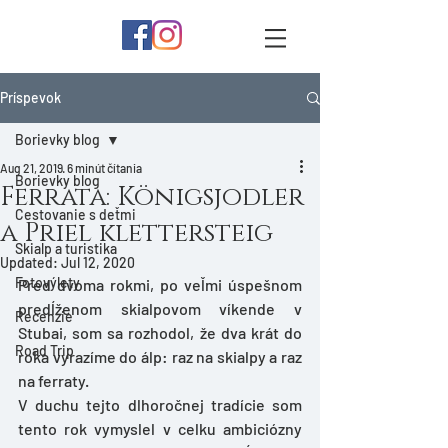
Príspevok
Borievky blog
Aug 21, 2019
6 minút čítania
Borievky blog
Ferrata: Königsjodler
Cestovanie s deťmi
a Priel klettersteig
Skialp a turistika
Updated:
Jul 12, 2020
Fotovýlety
Pred dvoma rokmi, po veľmi úspešnom 
predĺženom skialpovom víkende v 
Recenzie
Stubai, som sa rozhodol, že dva krát do 
Road Trip
roka vyrazíme do álp: raz na skialpy a raz 
na ferraty. 
V duchu tejto dlhoročnej tradície som 
tento rok vymyslel v celku ambiciózny 