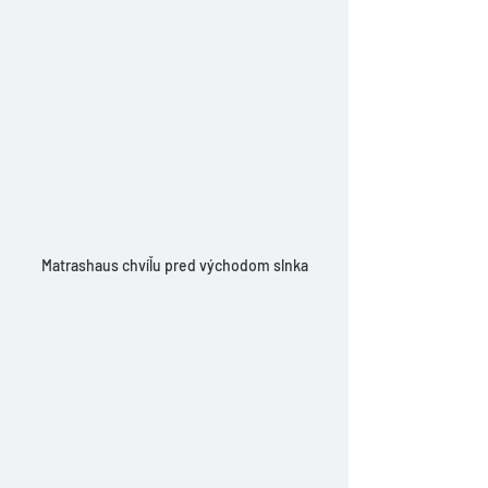
Matrashaus chvíľu pred východom slnka