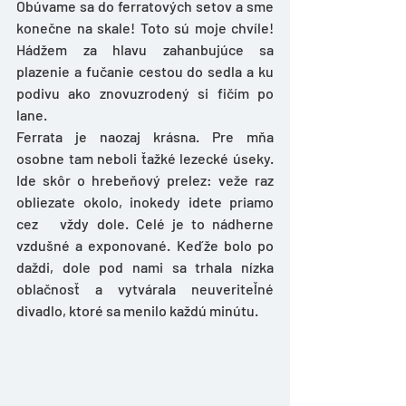
Obúvame sa do ferratových setov a sme 
konečne na skale! Toto sú moje chvíle! 
Hádžem za hlavu zahanbujúce sa 
plazenie a fučanie cestou do sedla a ku 
podivu ako znovuzrodený si fičím po 
lane. 
Ferrata je naozaj krásna. Pre mňa 
osobne tam neboli ťažké lezecké úseky. 
Ide skôr o hrebeňový prelez: veže raz 
obliezate okolo, inokedy idete priamo 
cez   vždy dole. Celé je to nádherne 
vzdušné a exponované. Keďže bolo po 
daždi, dole pod nami sa trhala nízka 
oblačnosť a vytvárala neuveriteľné 
divadlo, ktoré sa menilo každú minútu. 