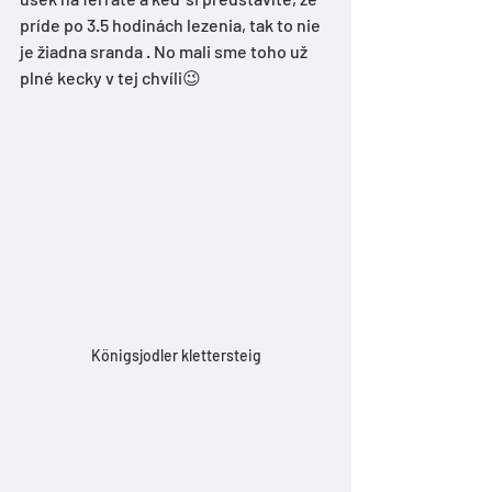
príde po 3.5 hodinách lezenia, tak to nie 
je žiadna sranda . No mali sme toho už 
plné kecky v tej chvíli😉
Königsjodler klettersteig